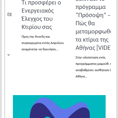
Τι προσφέρει ο
πρόγραμμα
Ενεργειακός
“Πρόσοψη” –
Έλεγχος του
Πώς θα
Κτιρίου σας
μεταμορφωθούν
Προς την Άνοιξη και
τα κτίρια της
συγκεκριμένα εντός Απριλίου
Αθήνας [VIDEO]
αναμένεται να ξεκινήσει…
Στην υλοποίηση ενός
προγράμματος-μαμούθ, που θα
αναβαθμίσει αισθητικά την
Αθήνα…