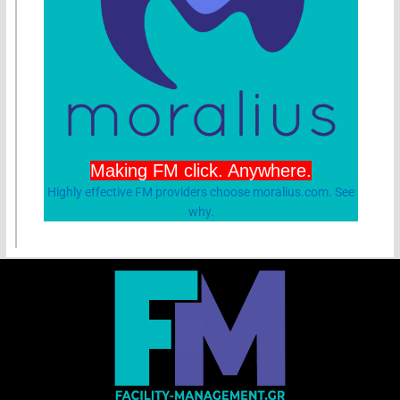
Making FM click. Anywhere.
Highly effective FM providers choose moralius.com. See
why.